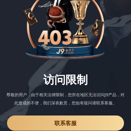
访问限制
尊敬的用户，由于相关法律限制，您所在地区无法访问J9产品，对
此造成的不便，我们深表歉意，您如有疑问请联系客服。
联系客服