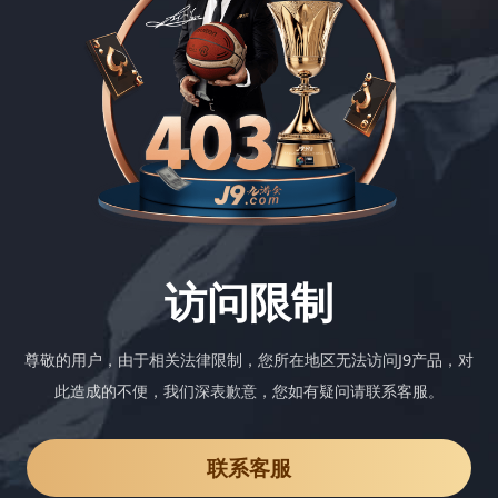
访问限制
尊敬的用户，由于相关法律限制，您所在地区无法访问J9产品，对
此造成的不便，我们深表歉意，您如有疑问请联系客服。
联系客服