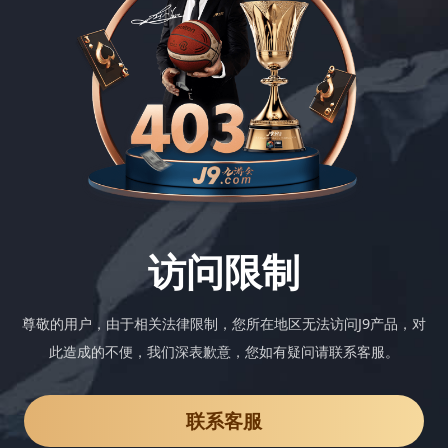
访问限制
尊敬的用户，由于相关法律限制，您所在地区无法访问J9产品，对
此造成的不便，我们深表歉意，您如有疑问请联系客服。
联系客服