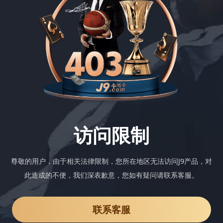
访问限制
尊敬的用户，由于相关法律限制，您所在地区无法访问J9产品，对
此造成的不便，我们深表歉意，您如有疑问请联系客服。
联系客服