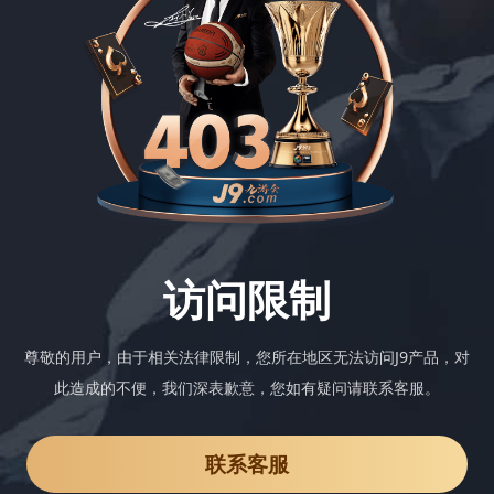
访问限制
尊敬的用户，由于相关法律限制，您所在地区无法访问J9产品，对
此造成的不便，我们深表歉意，您如有疑问请联系客服。
联系客服