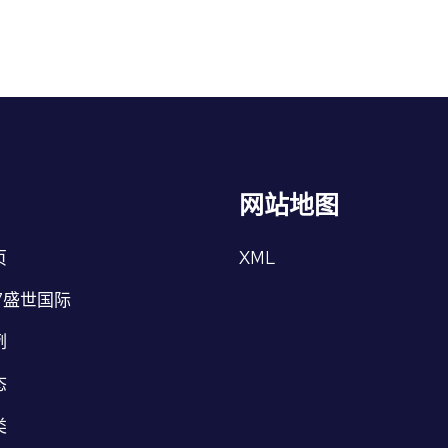
网站地图
页
XML
7盛世国际
例
态
类