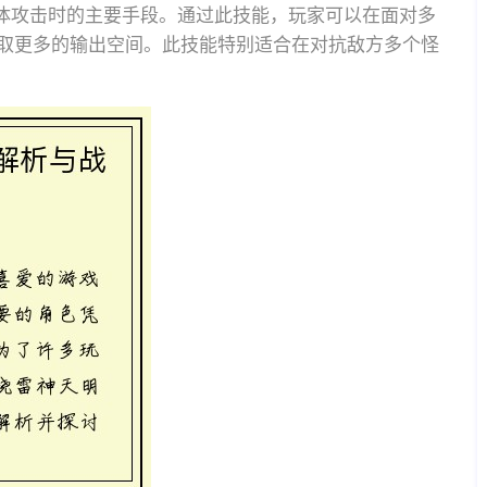
群体攻击时的主要手段。通过此技能，玩家可以在面对多
取更多的输出空间。此技能特别适合在对抗敌方多个怪