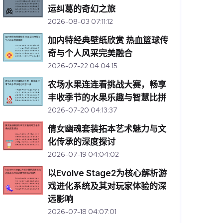
运纠葛的奇幻之旅
2026-08-03 07:11:12
加内特经典壁纸欣赏 热血篮球传
奇与个人风采完美融合
2026-07-22 04:04:15
农场水果连连看挑战大赛，畅享
丰收季节的水果乐趣与智慧比拼
2026-07-20 04:13:37
倩女幽魂套装拓本艺术魅力与文
化传承的深度探讨
2026-07-19 04:04:02
以Evolve Stage2为核心解析游
戏进化系统及其对玩家体验的深
远影响
2026-07-18 04:07:01