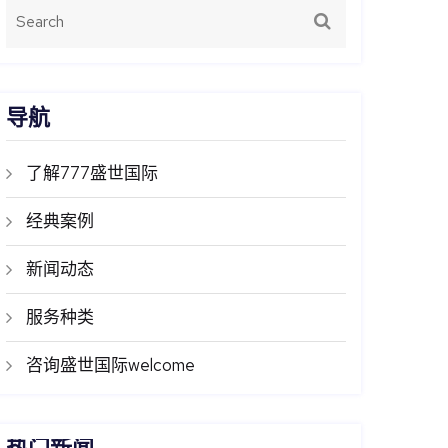
导航
了解777盛世国际
经典案例
新闻动态
服务种类
咨询盛世国际welcome