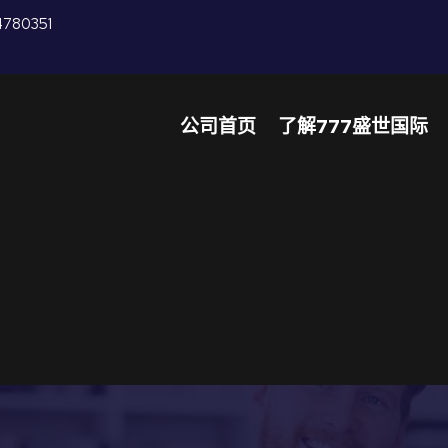
4780351
公司首页
了解777盛世国际