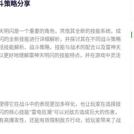
斗策略分享
天明闪是一个重要的角色，凭借其全新的技能系统，成
闪的全新技能进行详细解析，并探讨其在不同战斗策略
括技能解析、战斗策略、技能与战术的配合以及雷神天
可以更好地理解雷神天明闪的技能特点，并在游戏中灵活
使得它在战斗中的表现更加多样化，也让玩家在选择技
闪的核心技能“雷电狂潮”可以对敌方造成巨大的伤害，
有高爆发性，还能有效限制敌方行动，给玩家带来了战