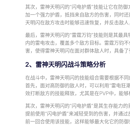
其次，雷神天明闪的“闪电护盾”技能让它在防
加一个强力护盾，抵挡来自敌方的伤害，同时还
天明闪在敌方攻击时能够迅速恢复，并反击敌人
最后，雷神天明闪的“雷霆万钧”技能则是其最
内的雷电攻击，覆盖多个敌方目标。雷霆万钧不
害，使得雷神天明闪在面对群体敌人时，具备了
2、雷神天明闪战斗策略分析
在战斗中，雷神天明闪的技能组合需要根据不同
首先，面对高防御的敌人时，可以利用“雷电狂
效打断敌方的技能释放，尤其是在PVP中，能
其次，雷神天明闪的“闪电护盾”是其生存能力
提前使用“闪电护盾”来减轻受到的伤害，并通
前一回合使用该技能，这样能够最大化它的防御