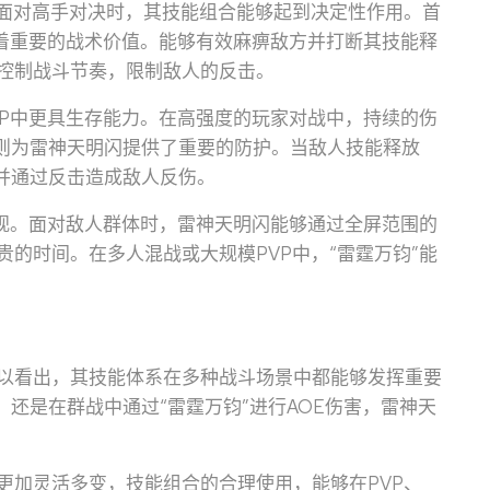
在面对高手对决时，其技能组合能够起到决定性作用。首
有着重要的战术价值。能够有效麻痹敌方并打断其技能释
控制战斗节奏，限制敌人的反击。
VP中更具生存能力。在高强度的玩家对战中，持续的伤
”则为雷神天明闪提供了重要的防护。当敌人技能释放
，并通过反击造成敌人反伤。
忽视。面对敌人群体时，雷神天明闪能够通过全屏范围的
的时间。在多人混战或大规模PVP中，“雷霆万钧”能
以看出，其技能体系在多种战斗场景中都能够发挥重要
，还是在群战中通过“雷霆万钧”进行AOE伤害，雷神天
更加灵活多变，技能组合的合理使用，能够在PVP、