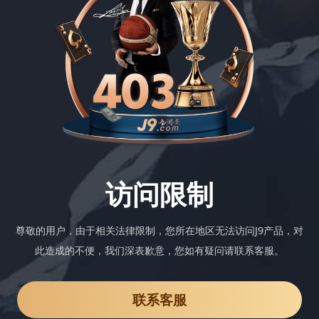
访问限制
尊敬的用户，由于相关法律限制，您所在地区无法访问J9产品，对
此造成的不便，我们深表歉意，您如有疑问请联系客服。
联系客服