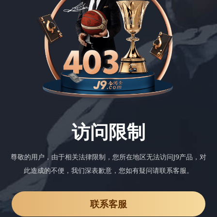
访问限制
尊敬的用户，由于相关法律限制，您所在地区无法访问J9产品，对
此造成的不便，我们深表歉意，您如有疑问请联系客服。
联系客服